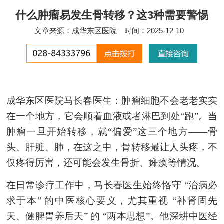
什么肿瘤易发生骨转移？这3种需要警惕
文章来源：成华东区医院
时间：2025-12-10
成华东区医院马长春医生：肿瘤
细胞不会老老实实
在一个地方，它会顺着血液或者淋巴到处
“跑”
。当
肿瘤
一旦开始转移，就
“偏爱”这三个地方——骨
头、肝脏、肺
，在这之中，骨转移最让人头疼，不
仅疼得厉害，还可能会发生骨折、瘫痪等情况。
在日常诊疗工作中，马长春医生始终恪守
“治病必
求于本” 的中医核心要义，尤其重视 “补肾固先
天、健脾胃养后天” 的 “两本思想”。他深耕中医经