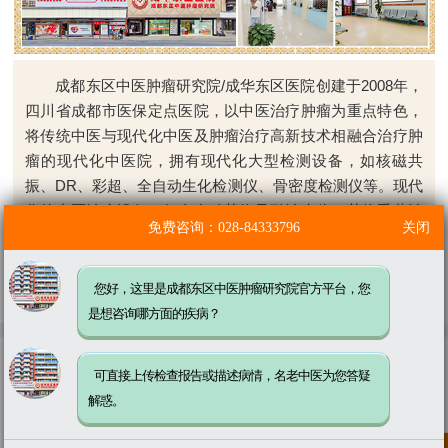
成都东区中医肿瘤研究院/成华东区医院创建于2008年，
四川省成都市医保定点医院，以中医治疗肿瘤为重点特色，
将传统中医与现代化中医及肿瘤治疗高新技术相融合治疗肿
瘤的现代化中医院，拥有现代化大型检测设备，如核磁共
振、DR、彩超、全自动生化检测仪、骨密度检测仪等。现代
化的中医治疗设备，如全自动药物导融治疗仪，药物熏蒸治
免费咨询：028-84333796
关闭
疗仪、古法针灸、针对肿瘤传承的经方、验方、古方等。医
院汇聚了一大批川派名老中医，以江学文、马长春、周树
林、蒲忠勇领衔，包括成都中医药大学..
[了解更多]
您好，这里是成都东区中医肿瘤研究院官方平台，您
是想咨询哪方面的疾病？
咨询预约 >
便捷通道
可直接上传检查报告或描述病情，名老中医为您答疑
解惑。