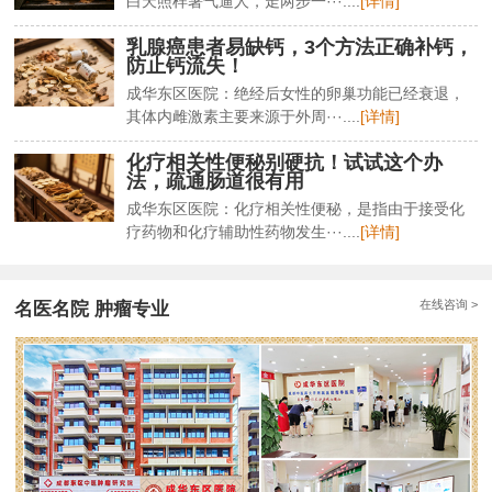
白天照样暑气逼人，走两步一···....
[详情]
乳腺癌患者易缺钙，3个方法正确补钙，
防止钙流失！
成华东区医院：绝经后女性的卵巢功能已经衰退，
其体内雌激素主要来源于外周···....
[详情]
化疗相关性便秘别硬抗！试试这个办
法，疏通肠道很有用
成华东区医院：化疗相关性便秘，是指由于接受化
疗药物和化疗辅助性药物发生···....
[详情]
在线咨询 >
名医名院 肿瘤专业