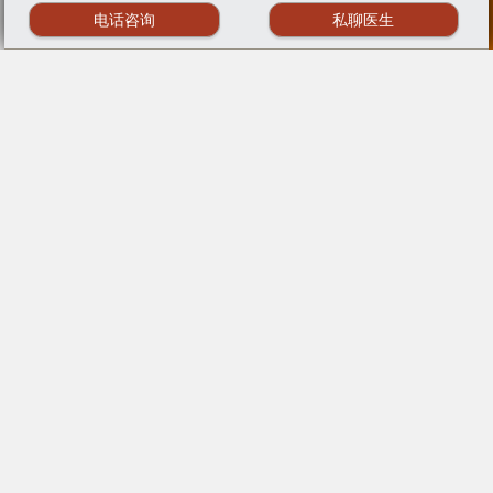
电话咨询
私聊医生
全心全意服务于肿瘤病友 | 您的健康是我们前进的动力
川公网安备51010802032847号