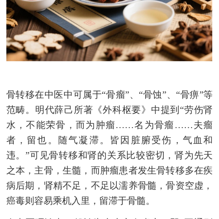
骨转移在中医中可属于
“骨瘤”、“骨蚀”、“骨痹”等
范畴。明代薛己所著《外科枢要》中提到“劳伤肾
水，不能荣骨，而为肿瘤……名为骨瘤……夫瘤
者，留也。随气凝滞。皆因脏腑受伤，气血和
违。”可见骨转移和肾的关系比较密切，肾为先天
之本，主骨，生髓，而肿瘤患者发生骨转移多在疾
病后期，肾精不足，不足以濡养骨髓，骨资空虚，
癌毒则容易乘机入里，留滞于骨髓。