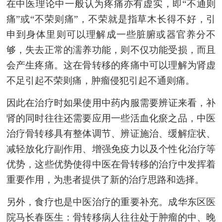
在中医理论中一般认为疼痛亦有虚实，即
“不通则
痛”或“不荣则痛”，不荣就是指草木长得不好，引
申到身体里则可以理解成一些脏腑或器官养分不
够，失去正常的濡养功能，则不仅功能受损，而且
会产生疼痛。这在骨转移的疼痛中可以理解为肾虚
不足引起不荣则痛，肿瘤侵犯引起不通则痛。
因此在治疗时如果使用中药内服需要
辨
证来看，补
肾的同时往往还需要应用一些活血化瘀之品，中医
治疗骨转移具有整体调节、辨证施治、缓解症状、
减轻放化疗副作用、增强免疫力以及个性化治疗等
优势
，这些优势使得中医在骨转移的治疗中发挥着
重要作用，为患者提供了新的治疗思路和选择。
另外，食疗也是中医治疗的重要补充。成华东区医
院马长春医生：骨转移病人往往处于肿瘤的中、晚